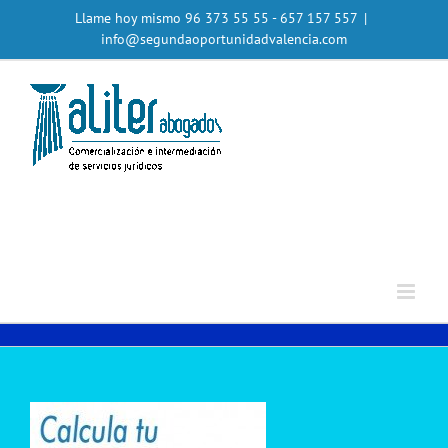
Saltar
Llame hoy mismo
96 373 55 55
- 657 157 557
|
al
info@segundaoportunidadvalencia.com
contenido