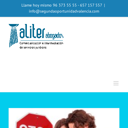
Saltar
Llame hoy mismo
96 373 55 55
- 657 157 557
|
al
info@segundaoportunidadvalencia.com
contenido