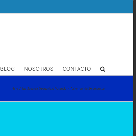
BLOG
NOSOTROS
CONTACTO
Inicio
/
Ley Segunda Oportunidad Valencia
/
fusion_builder2-compressor