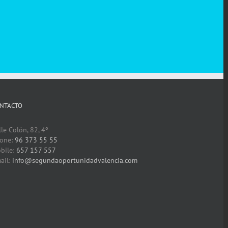
NTACTO
lle Colón, 82, 4º
one:
96 373 55 55
bile:
657 157 557
ail:
info@segundaoportunidadvalencia.com