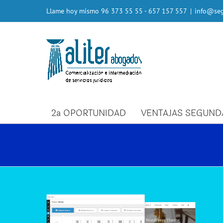
Saltar
Llame hoy mismo
96 373 55 55
- 657 157 557
|
info@seg
al
contenido
2ª OPORTUNIDAD
VENTAJAS SEGUND